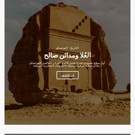
التاريخ · اليونسكو
العُلا ومدائن صالح
أول موقع سعودي مُدرج ضمن قائمة التراث العالمي لليونسكو
– مقابر نبطية منحوتة وسط التكوينات الصخرية الرملية.
استكشف